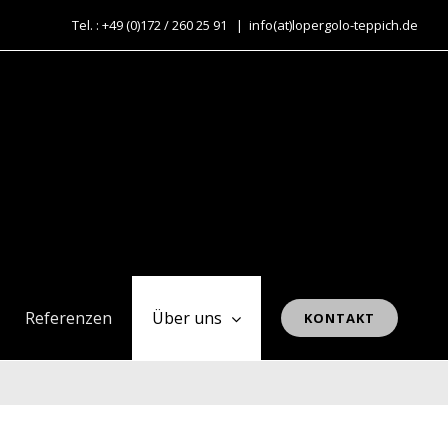
Tel. : +49 (0)172 / 260 25 91
|
info(at)lopergolo-teppich.de
Referenzen
Über uns
KONTAKT