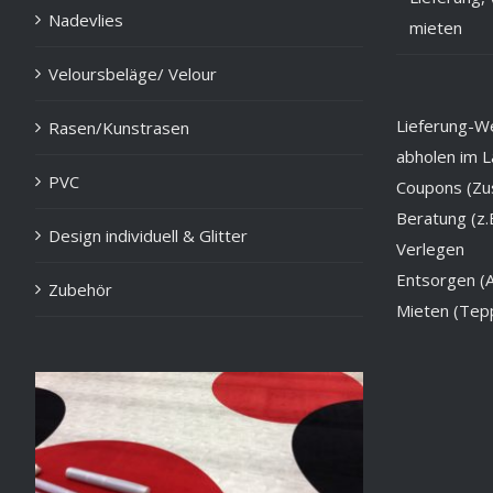
Nadevlies
mieten
Veloursbeläge/ Velour
Lieferung-Wel
Rasen/Kunstrasen
abholen im L
PVC
Coupons (Zus
Beratung (z.
Design individuell & Glitter
Verlegen
Entsorgen (A
Zubehör
Mieten (Tepp