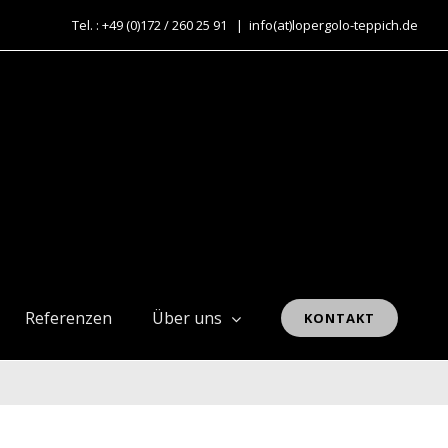
Tel. : +49 (0)172 / 260 25 91
|
info(at)lopergolo-teppich.de
Referenzen
Über uns
KONTAKT