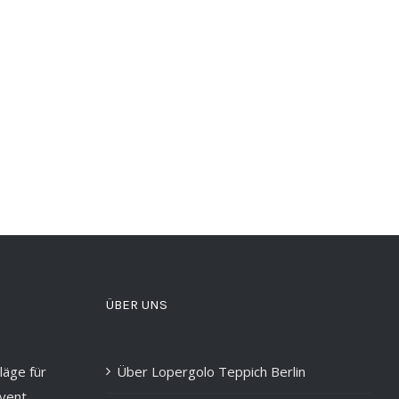
ÜBER UNS
läge für
Über Lopergolo Teppich Berlin
vent